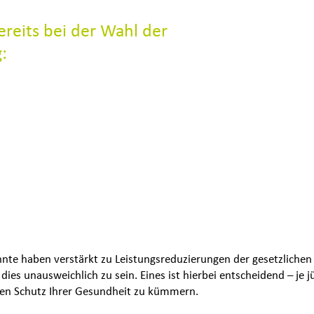
reits bei der Wahl der
:
t es? Gibt es Unterschiede und wenn ja, welche?
kann ich mich privat krankenversichern?
vate Krankenversicherung wechseln?
enen es sinnvoll ist, in die Private Krankenversicherung zu wechs
 bringt die Private Krankenversicherung mit sich?
Krankenversicherung wechseln kann, wie optimiere ich meine gese
kenzusatzversicherungen im ambulanten, stationären und im Z
hnte haben verstärkt zu Leistungsreduzierungen der gesetzlichen
dies unausweichlich zu sein. Eines ist hierbei entscheidend – je j
 den Schutz Ihrer Gesundheit zu kümmern.