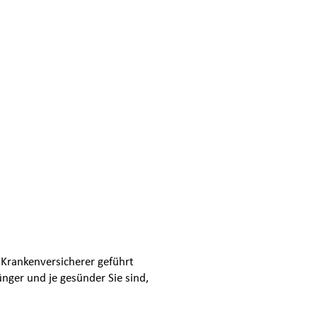
eln?
tzlicheKrankenversicherung?
ahnbereich?
 Krankenversicherer geführt
ünger und je gesünder Sie sind,