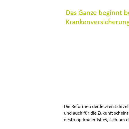
Das Ganze beginnt be
Krankenversicherung
Welche Krankenversicherer gib
Muss ich mich gesetzlich oder 
Wer kann überhaupt in die Pri
Gibt es bestimmte Berufe, bei d
Welche Vor- oder auch Nachteile
Wenn ich nicht in die Private 
Durch die Hinzunahme von Kran
Die Reformen der letzten Jahrze
und auch für die Zukunft scheint 
desto optimaler ist es, sich um