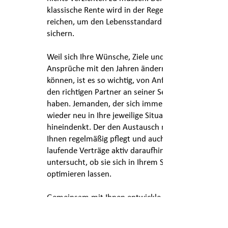
klassische Rente wird in der Regel nicht
reichen, um den Lebensstandard zu
sichern.
Weil sich Ihre Wünsche, Ziele und auch
Ansprüche mit den Jahren ändern
können, ist es so wichtig, von Anfang an
den richtigen Partner an seiner Seite zu
haben. Jemanden, der sich immer
wieder neu in Ihre jeweilige Situation
hineindenkt. Der den Austausch mit
Ihnen regelmäßig pflegt und auch
laufende Verträge aktiv daraufhin
untersucht, ob sie sich in Ihrem Sinne
optimieren lassen.
Gemeinsam mit Ihnen entwickle ich
eine Strategie, die zu Ihrem Leben heute
ebenso passt wie zu Ihren Zielen von