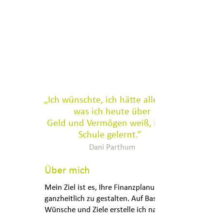
Berufsstart
Existenzgründung
Steueroptimierung
„Ich wünschte, ich hätte alles das,
was ich heute über
Geld und Vermögen weiß, in der
Schule gelernt.“
Dani Parthum
Über mich
Mein Ziel ist es, Ihre Finanzplanung
ganzheitlich zu gestalten. Auf Basis Ihrer
Wünsche und Ziele erstelle ich nach